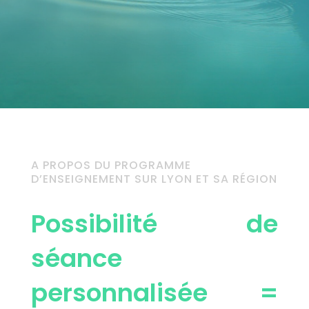
A PROPOS DU PROGRAMME
D’ENSEIGNEMENT SUR LYON ET SA RÉGION
Possibilité de
séance
personnalisée =