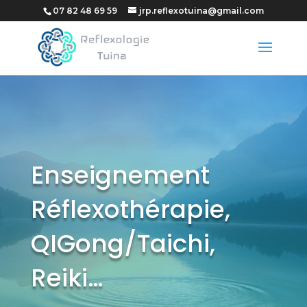
07 82 48 69 59
jrp.reflexotuina@gmail.com
Enseignement
Réflexothérapie,
QIGong/Taichi,
Reiki…