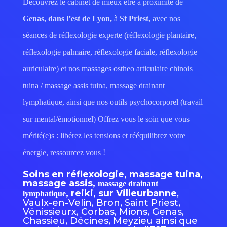
Découvrez le cabinet de mieux être a proximité de
Genas,
dans l’est de Lyon,
à
St Priest,
avec nos
séances de réflexologie experte (réflexologie plantaire,
réflexologie palmaire, réflexologie faciale, réflexologie
auriculaire) et nos massages ostheo articulaire chinois
tuina / massage assis tuina, massage drainant
lymphatique, ainsi que nos outils psychocorporel (travail
sur mental/émotionnel)
Offrez vous le soin que vous
mérité(e)s : libérez les tensions et rééquilibrez votre
énergie, ressourcez vous !
Soins en réflexologie, massage tuina,
massage assis,
massage drainant
, reiki, sur Villeurbanne
,
lymphatique
Vaulx-en-Velin, Bron, Saint Priest,
Vénissieurx, Corbas, Mions, Genas,
Chassieu, Décines, Meyzieu ainsi que