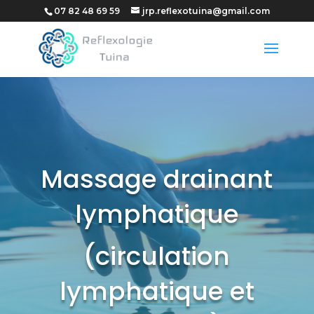
07 82 48 69 59
jrp.reflexotuina@gmail.com
Massage drainant
lymphatique
(circulation
lymphatique et