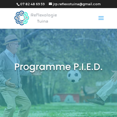
07 82 48 69 59
jrp.reflexotuina@gmail.com
Programme P.I.E.D.