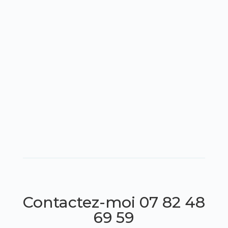

1
69800 Saint Priest
Lundi-Samedi: 8h30 - 19h

Dimanche: Fermé
Contactez-moi 07 82 48
69 59