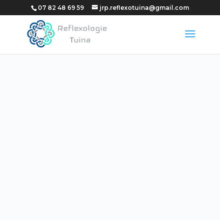
07 82 48 69 59
jrp.reflexotuina@gmail.com
07 82 48 69 59

Appelez nous pour plus
d’informations
45 BIS rue Louis Braille TOUR