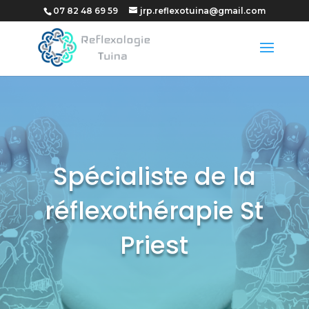
07 82 48 69 59
jrp.reflexotuina@gmail.com
Spécialiste de la
réflexothérapie St
Priest